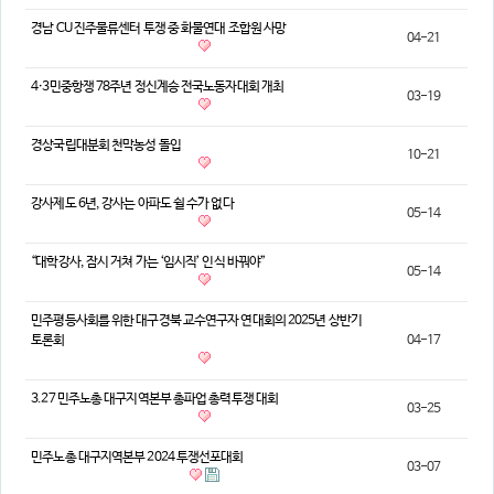
경남 CU 진주물류센터 투쟁 중 화물연대 조합원 사망
04-21
​4·3민중항쟁 78주년 정신계승 전국노동자대회 개최
03-19
경상국립대분회 천막농성 돌입
10-21
강사제도 6년, 강사는 아파도 쉴 수가 없다
05-14
“대학강사, 잠시 거쳐 가는 ‘임시직’ 인식 바꿔야”
05-14
민주평등사회를 위한 대구경북 교수연구자 연대회의 2025년 상반기
토론회
04-17
3.27 민주노총 대구지역본부 총파업 총력투쟁 대회
03-25
민주노총 대구지역본부 2024 투쟁선포대회
03-07