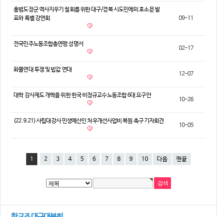
홍범도장군 역사지우기 철회를 위한 대구/경북 시도민에의 호소문 발
표와 특별 강연회
09-11
전국민주노동조합총연맹 성명서
02-17
화물연대 투쟁 및 밥값 연대
12-07
대학 강사제도 개혁을 위한 한국 비정규교수노동조합 6대 요구안
10-26
(22.9.21) 사립대강사 민생예산인 처우개선사업비 복원 촉구 기자회견
10-05
1
2
3
4
5
6
7
8
9
10
다음
맨끝
한교조 대구대분회