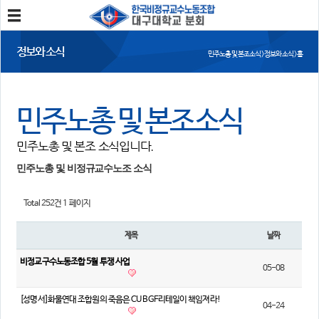
분회소개
정보와 소식
민주노총 및 본조소식 > 정보와 소식 > 홈
분회소개
연혁
회칙
분회 위치
민주노총 및 본조소식
분회활동
민주노총 및 본조 소식입니다.
공지사항
사진/영상
회의록
분회 소식지
민주노총 및 비정규교수노조 소식
정보와 소식
Total 252건
1 페이지
민주노총 및 본조소식
법률/노무자료
제목
날짜
참여
비정교구수노동조합 5월 투쟁 사업
05-08
자유게시판
가입/탈퇴
[성명서]화물연대 조합원의 죽음은 CU BGF리테일이 책임져라!
04-24