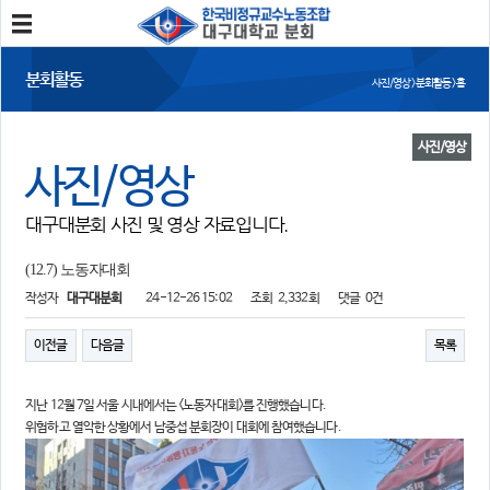
분회소개
분회활동
사진/영상 > 분회활동 > 홈
분회소개
연혁
회칙
분회 위치
사진/영상
사진/영상
분회활동
대구대분회 사진 및 영상 자료입니다.
공지사항
사진/영상
회의록
분회 소식지
(12.7) 노동자대회
작성자
대구대분회
24-12-26 15:02
조회
2,332회
댓글
0건
정보와 소식
민주노총 및 본조소식
법률/노무자료
이전글
다음글
목록
참여
지난 12월 7일 서울 시내에서는 <노동자대회>를 진행했습니다.
위험하고 열악한 상황에서 남중섭 분회장이 대회에 참여했습니다.
자유게시판
가입/탈퇴