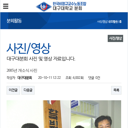
분회소개
분회활동
사진/영상 > 분회활동 > 홈
분회소개
연혁
회칙
분회 위치
사진/영상
사진/영상
분회활동
대구대분회 사진 및 영상 자료입니다.
공지사항
사진/영상
회의록
분회 소식지
2005년 개소식 사진
작성자
대구대분회
20-10-11 12:22
조회
4,002회
댓글
0건
정보와 소식
민주노총 및 본조소식
법률/노무자료
이전글
다음글
목록
참여
자유게시판
가입/탈퇴