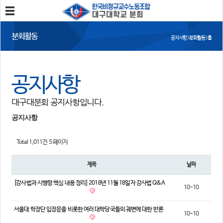
분회소개
분회활동
공지사항 > 분회활동 > 홈
분회소개
연혁
회칙
분회 위치
공지사항
분회활동
대구대분회 공지사항입니다.
공지사항
사진/영상
회의록
분회 소식지
공지사항
정보와 소식
Total 1,011건
5 페이지
민주노총 및 본조소식
법률/노무자료
제목
날짜
참여
[강사법과 시행령 핵심 내용 정리] 2018년 11월 18일자 강사법 Q&A
10-10
자유게시판
가입/탈퇴
서울대 학장단 입장문을 비롯한 여러 대학당국들의 궤변에 대한 반론
10-10