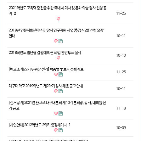
2021학년도 교육력 증진을 위한 국내 세미나 및 문화 학술 답사 신청 공
지
2
11-25
2019년 인문사회분야 시간강사 연구지원 사업(추경 사업) 신청 요강
안내
10-11
2018학년도 임단협 결렬에 따른 파업 찬반투표 실시
10-10
[한교조 제22기 위원장 선거] 박중렬 후보자 정책 자료
11-25
대구대학교 2019학년도 제2학기 강사 채용 공고 안내
10-11
[선거공지]2021년 한교조 대구대분회 제10기 분회장, 감사, 대의원 선
거 공고
11-18
[사업안내]2012학년도 2학기 종강세미나
1
10-09