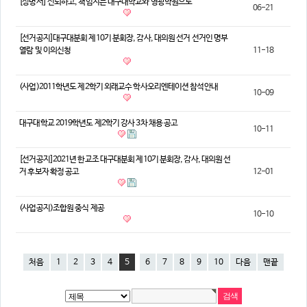
[성명서] 신뢰하고, 책임지는 대구대학교와 영광학원으로
06-21
[선거공지]대구대분회 제10기 분회장, 감사, 대의원 선거 선거인 명부
열람 및 이의신청
11-18
(사업)2011학년도 제2학기 외래교수 학사오리엔테이션 참석안내
10-09
대구대학교 2019학년도 제2학기 강사 3차 채용 공고
10-11
[선거공지]2021년 한교조 대구대분회 제10기 분회장, 감사, 대의원 선
거 후보자 확정 공고
12-01
(사업공지)조합원 중식 제공
10-10
처음
1
2
3
4
5
6
7
8
9
10
다음
맨끝