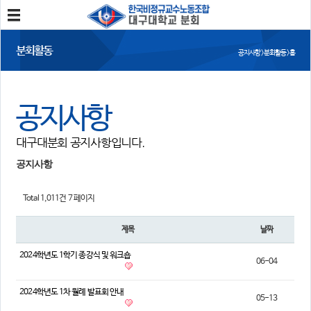
분회소개
분회활동
공지사항 > 분회활동 > 홈
분회소개
연혁
회칙
분회 위치
공지사항
분회활동
대구대분회 공지사항입니다.
공지사항
사진/영상
회의록
분회 소식지
공지사항
정보와 소식
Total 1,011건
7 페이지
민주노총 및 본조소식
법률/노무자료
제목
날짜
참여
2024학년도 1학기 종강식 및 워크숍
06-04
자유게시판
가입/탈퇴
2024학년도 1차 월례 발표회 안내
05-13