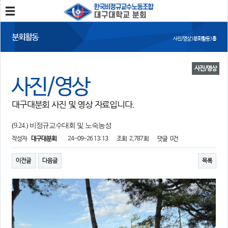
분회소개
분회활동
사진/영상 > 분회활동 > 홈
분회소개
연혁
회칙
분회 위치
사진/영상
사진/영상
분회활동
대구대분회 사진 및 영상 자료입니다.
공지사항
사진/영상
회의록
분회 소식지
(9.24.) 비정규교수대회 및 노숙농성
작성자
대구대분회
24-09-26 13:13
조회
2,787회
댓글
0건
정보와 소식
민주노총 및 본조소식
법률/노무자료
이전글
다음글
목록
참여
자유게시판
가입/탈퇴