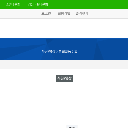
조선대분회
경상국립대분회
로그인
회원가입
즐겨찾기
사진/영상 > 분회활동 > 홈
사진/영상