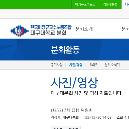
비정규교수노조
경북대분회
대
분회소개
분
분회활동
분회소개
공지
연혁
사진
회칙
회의
공지사항
사진/영상
회의록
분회 소식지
분회 위치
분회
사진/영상
대구대분회 사진 및 영상 자료입니다.
(12/22) 3차 집행 위원회
작성자
대구대분회
22-12-20 14:09
조회
4,