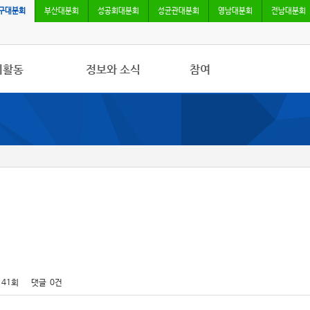
구대분회
부산대분회
성공회대분회
성균관대분회
영남대분회
전남대분회
회활동
정보와 소식
참여
사항
민주노총 및 본조소식
자유게시판
/영상
법률/노무자료
가입/탈퇴
록
 소식지
141회
댓글
0건