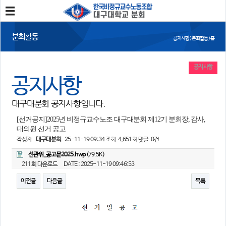
분회소개
분회활동
공지사항 > 분회활동 > 홈
분회소개
연혁
회칙
분회 위치
공지사항
공지사항
분회활동
대구대분회 공지사항입니다.
공지사항
사진/영상
회의록
분회 소식지
[선거공지]2025년 비정규교수노조 대구대분회 제12기 분회장, 감사,
대의원 선거 공고
작성자
대구대분회
25-11-19 09:34
조회
4,651회
댓글
0건
정보와 소식
선관위_공고문2025.hwp
(79.5K)
민주노총 및 본조소식
법률/노무자료
211회 다운로드
DATE : 2025-11-19 09:46:53
이전글
다음글
목록
참여
자유게시판
가입/탈퇴