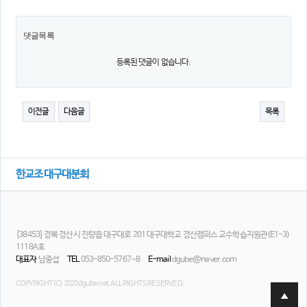
댓글목록
등록된 댓글이 없습니다.
이전글
다음글
목록
한교조 대구대분회
[38453] 경북 경산시 진량읍 대구대로 201 대구대학교 경산캠퍼스 교수학습지원관(E1-3)
1118A호
대표자
남중섭
TEL
053-850-5767~8
E-mail
dgube@naver.com
COPYRIGHT(C) 2020 dgube.net. ALL RIGHTS RESERVED.