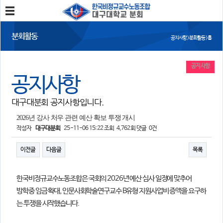
분회소개
분회활동
공지사항 > 분회활동 > 홈
분회소개
연혁
회칙
분회 위치
공지사항
공지사항
분회활동
대구대분회 공지사항입니다.
공지사항
사진/영상
회의록
분회 소식지
2026년 강사 처우 관련 예산 확보 투쟁 개시
작성자
대구대분회
25-11-06 15:22
조회
4,762회
댓글
0건
정보와 소식
이전글
다음글
목록
민주노총 및 본조소식
법률/노무자료
한국비정규교수노동조합은 국회의 2026년 예산 심사 일정에 맞추어
참여
방학중 임금 확대, 인문사회학술연구교수 B유형 지원사업비 증액을 요구하
자유게시판
가입/탈퇴
는 투쟁을 시작했습니다.